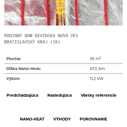
RODINNÝ DOM DEVÍNSKA NOVÁ VES
BRATISLAVSKÝ KRAJ (SK)
2
Plocha:
95 m
Dĺžka Nano-Heat:
67,5 bm
Výkon:
11,2 kW
Predchádzajúca
Nasledujúca
Všetky referencie
NANO-HEAT
VÝHODY
POROVNANIE